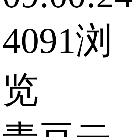
4091浏
览