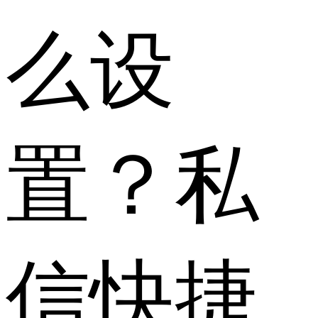
么设
置？私
信快捷