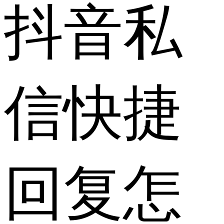
抖音私
信快捷
回复怎