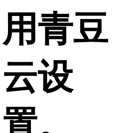
用青豆
云设
置。