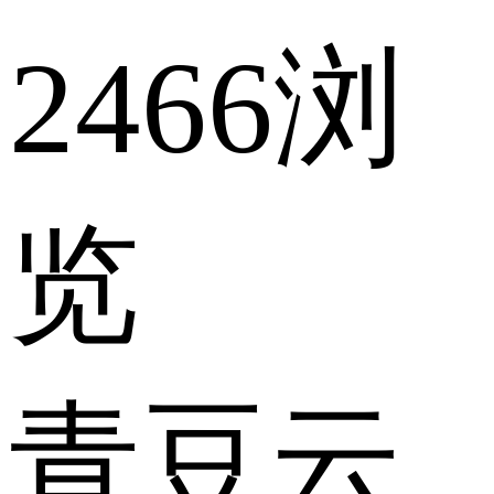
2466浏
览
青豆云