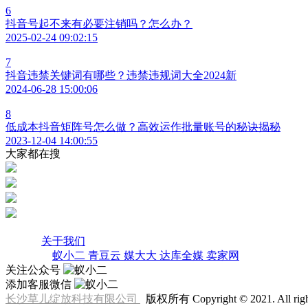
6
抖音号起不来有必要注销吗？怎么办？
2025-02-24 09:02:15
7
抖音违禁关键词有哪些？违禁违规词大全2024新
2024-06-28 15:00:06
8
低成本抖音矩阵号怎么做？高效运作批量账号的秘诀揭秘
2023-12-04 14:00:55
大家都在搜
7*24小时运维服务
专业售前/售后工程师
支持OEM定制
支持个性化需求定制
蚁小二
关于我们
友情链接
蚁小二
青豆云
媒大大
达库全媒
卖家网
关注公众号
添加客服微信
长沙草儿绽放科技有限公司
版权所有 Copyright © 2021. All right