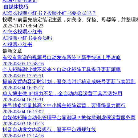
AI写小红书笔记
自媒体技巧
AI怎么投喂小红书？投喂小红书要会员吗？
投喂AI前需先确定笔记主题，如美妆、穿搭、母婴等，并整理相
2025-11-17 08:54:23
AI怎么投喂小红书
AI投喂小红书要会员吗
AI投喂小红书
最新文章
有没有靠谱的视频号自动发布系统？新手快速上手攻略
2026-08-05 17:58:16
个人矩阵副业做不起来？自动化矩阵工具提升更新频率
2026-08-05 17:55:51
提前设置内容定时计划，避免临时赶稿造成账号更新节奏混乱
2026-08-04 16:35:17
单人博主做 IP 精力不足，全自动内容运营工具亲测好用
2026-08-04 16:19:31
账号越多流量越高？中小博主矩阵运营，要懂得量力而行
2026-08-04 16:17:02
自媒体矩阵自动化管理平台靠谱吗？教你辨别虚假运营服务商
2026-08-03 18:10:13
抖音自动发文内容规范，避开平台违规红线
2026-08-03 17:14:16