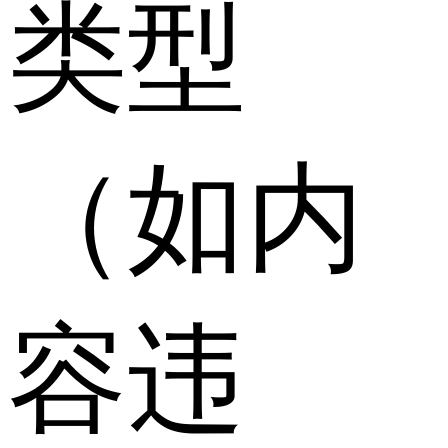
类型
（如内
容违