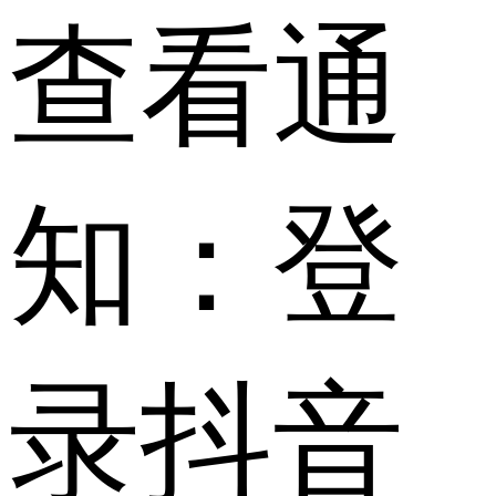
查看通
知：登
录抖音