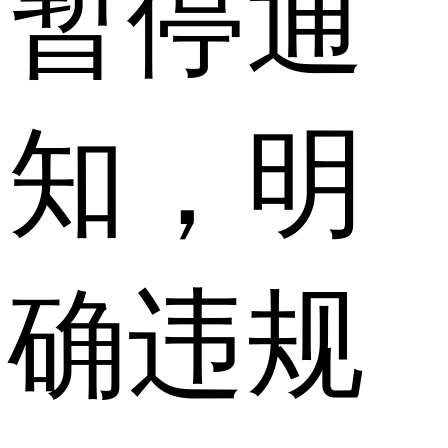
暂停通
知，明
确违规