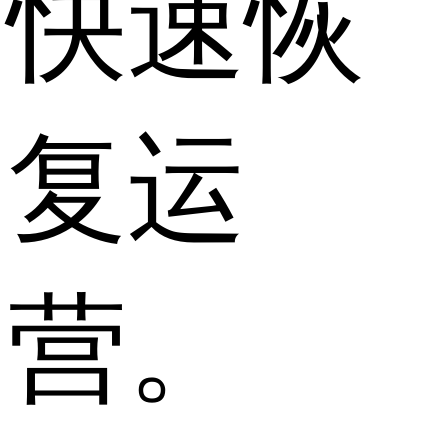
快速恢
复运
营。