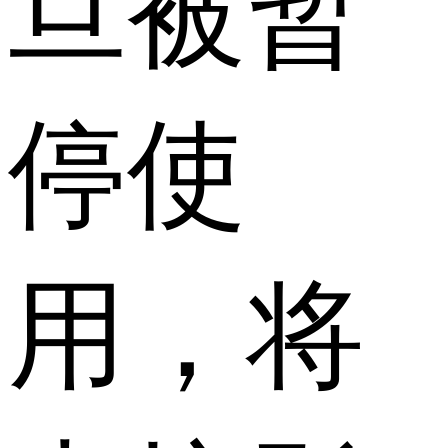
旦被暂
停使
用，将