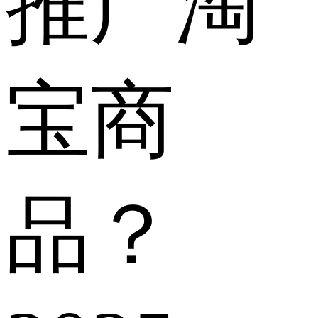
推广淘
宝商
品？