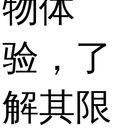
物体
验，了
解其限