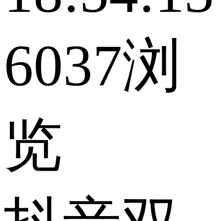
6037浏
览