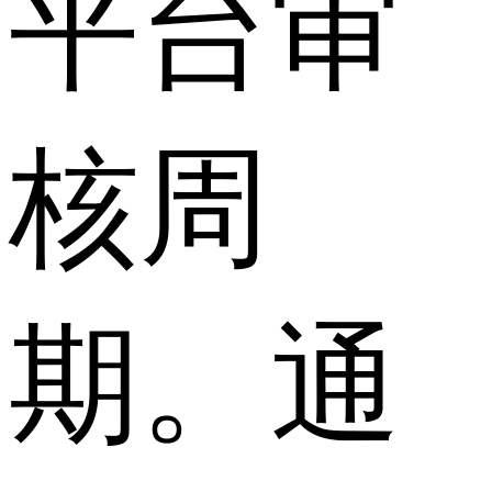
平台审
核周
期。通