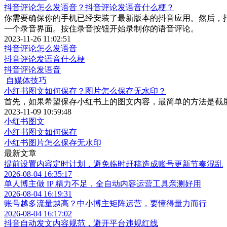
抖音评论怎么发语音？抖音评论发语音什么梗？
你需要确保你的手机已经安装了最新版本的抖音应用。然后，打
一个录音界面。按住录音按钮开始录制你的语音评论。
2023-11-26 11:02:51
抖音评论怎么发语音
抖音评论发语音什么梗
抖音评论发语音
自媒体技巧
小红书图文如何保存？图片怎么保存无水印？
首先，如果希望保存小红书上的图文内容，最简单的方法是截
2023-11-09 10:59:48
小红书图文
小红书图文如何保存
小红书图片怎么保存无水印
最新文章
提前设置内容定时计划，避免临时赶稿造成账号更新节奏混乱
2026-08-04 16:35:17
单人博主做 IP 精力不足，全自动内容运营工具亲测好用
2026-08-04 16:19:31
账号越多流量越高？中小博主矩阵运营，要懂得量力而行
2026-08-04 16:17:02
抖音自动发文内容规范，避开平台违规红线