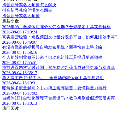
抖音新号实名太频繁怎么解决
抖音新号涨粉丝慢怎么回事
抖音新号实名太频繁
最新文章
2026年08月自媒体矩阵分发怎么选？合规稳定工具实测解析
2026-08-06 17:19:24
真实运营经验：短视频图文批量分发多平台，如何兼顾效率与
2026-08-06 16:49:07
有没有靠谱的视频号自动发布系统？新手快速上手攻略
2026-08-05 17:58:16
个人矩阵副业做不起来？自动化矩阵工具提升更新频率
2026-08-05 17:55:51
提前设置内容定时计划，避免临时赶稿造成账号更新节奏混乱
2026-08-04 16:35:17
单人博主做 IP 精力不足，全自动内容运营工具亲测好用
2026-08-04 16:19:31
账号越多流量越高？中小博主矩阵运营，要懂得量力而行
2026-08-04 16:17:02
自媒体矩阵自动化管理平台靠谱吗？教你辨别虚假运营服务商
2026-08-03 18:10:13
热门阅读