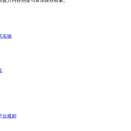
而提升内容热度与算法推荐权重。
坑实操
比
平台规则