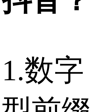
抖音？
1.数字
型前缀