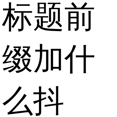
标题前
缀加什
么抖