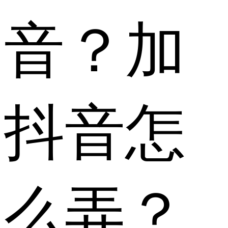
音？加
抖音怎
么弄？