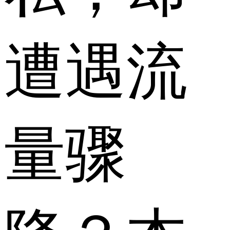
遭遇流
量骤