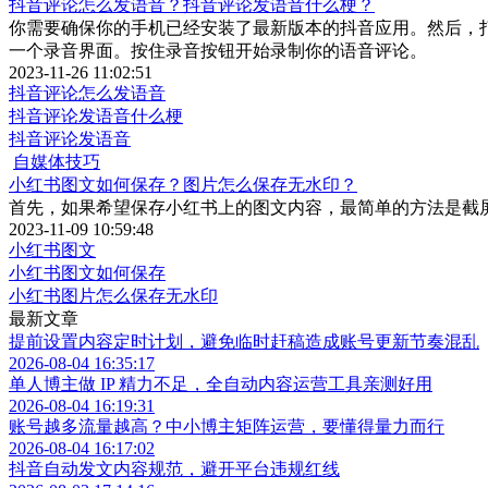
抖音评论怎么发语音？抖音评论发语音什么梗？
你需要确保你的手机已经安装了最新版本的抖音应用。然后，打
一个录音界面。按住录音按钮开始录制你的语音评论。
2023-11-26 11:02:51
抖音评论怎么发语音
抖音评论发语音什么梗
抖音评论发语音
自媒体技巧
小红书图文如何保存？图片怎么保存无水印？
首先，如果希望保存小红书上的图文内容，最简单的方法是截
2023-11-09 10:59:48
小红书图文
小红书图文如何保存
小红书图片怎么保存无水印
最新文章
提前设置内容定时计划，避免临时赶稿造成账号更新节奏混乱
2026-08-04 16:35:17
单人博主做 IP 精力不足，全自动内容运营工具亲测好用
2026-08-04 16:19:31
账号越多流量越高？中小博主矩阵运营，要懂得量力而行
2026-08-04 16:17:02
抖音自动发文内容规范，避开平台违规红线