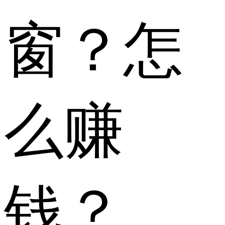
窗？怎
么赚
钱？