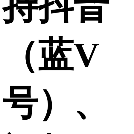
持抖音
（蓝V
号）、