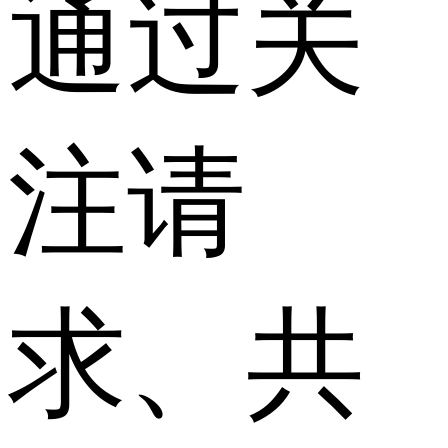
通过关
注请
求、共