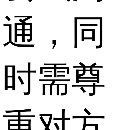
通，同
时需尊
重对方