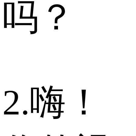
吗？
2.嗨！