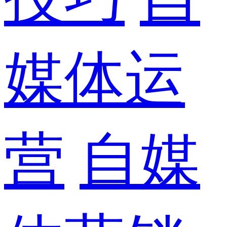
媒体运
营
自媒