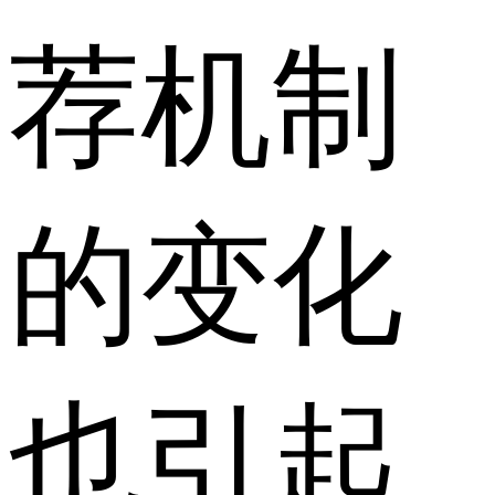
荐机制
的变化
也引起