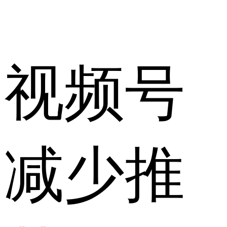
视频号
减少推