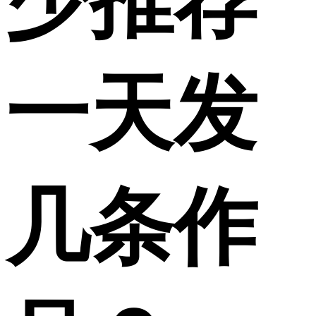
少推荐
一天发
几条作