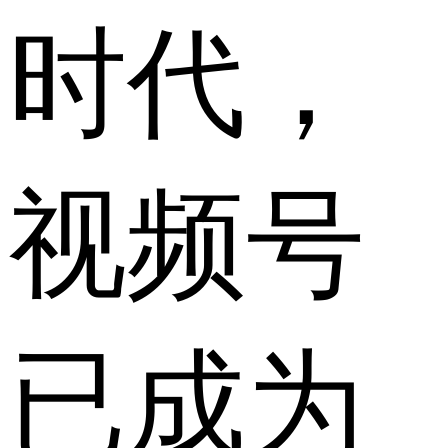
时代，
视频号
已成为