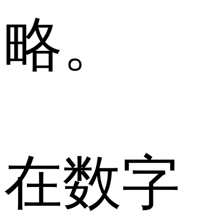
略。
在数字