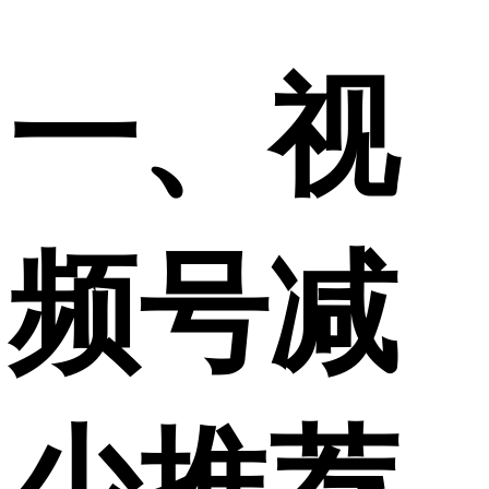
一、视
频号减