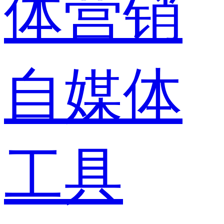
体营销
自媒体
工具