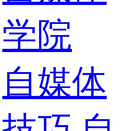
学院
自媒体
技巧
自