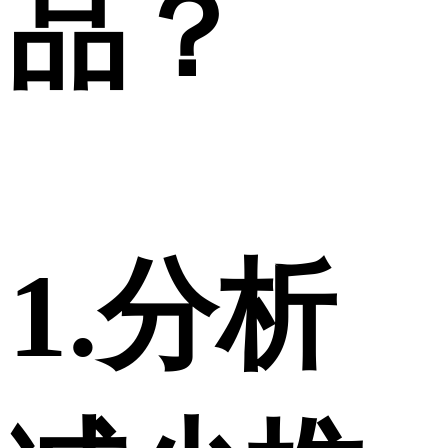
品？
1.分析