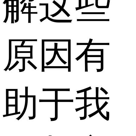
解这些
原因有
助于我