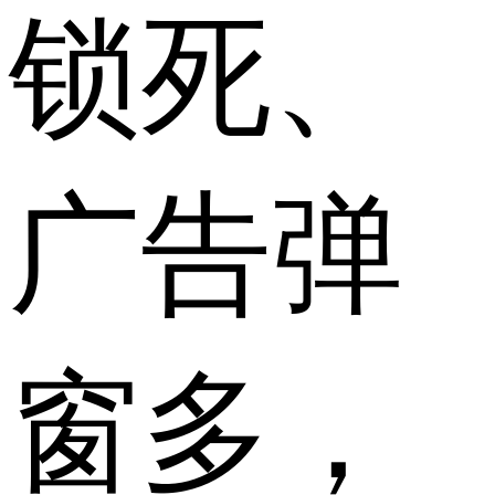
锁死、
广告弹
窗多，