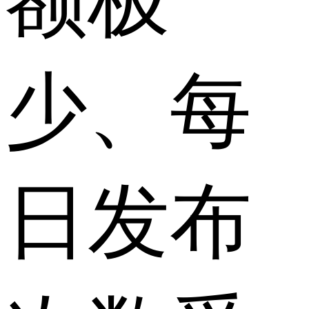
额极
少、每
日发布